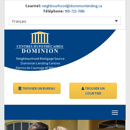
Courriel:
neighbourhood@dominionlending.ca
Téléphone:
905-715-7086
Français
Neighbourhood Mortgage Source
Dominion Lending Centres
Permis de Courtage #FSRA# 11764
TROUVER UN BUREAU
TROUVER UN
COURTIER