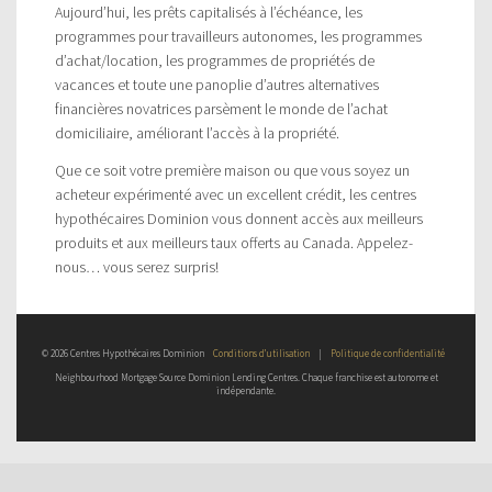
Aujourd’hui, les prêts capitalisés à l’échéance, les
programmes pour travailleurs autonomes, les programmes
d’achat/location, les programmes de propriétés de
vacances et toute une panoplie d’autres alternatives
financières novatrices parsèment le monde de l’achat
domiciliaire, améliorant l’accès à la propriété.
Que ce soit votre première maison ou que vous soyez un
acheteur expérimenté avec un excellent crédit, les centres
hypothécaires Dominion vous donnent accès aux meilleurs
produits et aux meilleurs taux offerts au Canada. Appelez-
nous… vous serez surpris!
© 2026 Centres Hypothécaires Dominion
Conditions d’utilisation
|
Politique de confidentialité
Neighbourhood Mortgage Source Dominion Lending Centres. Chaque franchise est autonome et
indépendante.